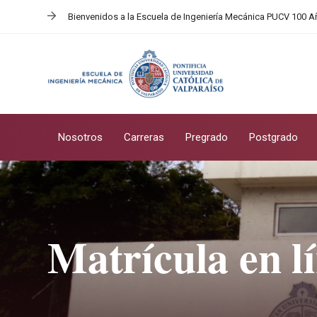
Skip
Skip
Bienvenidos a la Escuela de Ingeniería Mecánica PUCV 100 
links
to
primary
navigation
Skip
to
content
Nosotros
Carreras
Pregrado
Postgrado
Matrícula en l